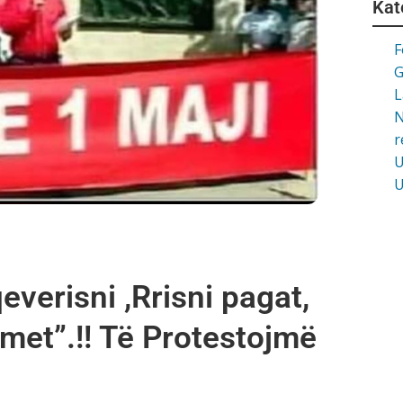
Kat
F
G
L
N
r
U
U
verisni ,Rrisni pagat,
imet”.!! Të Protestojmë