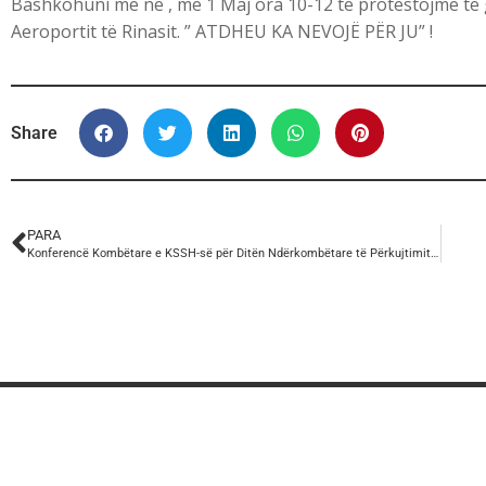
Bashkohuni me ne , më 1 Maj ora 10-12 të protestojmë të 
Aeroportit të Rinasit. ” ATDHEU KA NEVOJË PËR JU” !
Share
PARA
Konferencë Kombëtare e KSSH-së për Ditën Ndërkombëtare të Përkujtimit të Punëtorëve të aksidentuar dhe vdekur në vendin e punës.