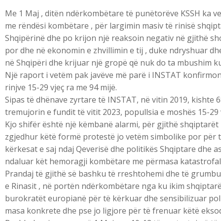
Me 1 Maj , ditën ndërkombëtare të punëtorëve KSSH ka vend
me rëndësi kombëtare , për largimin masiv të rinisë shqi
Shqipërinë dhe po krijon një reaksoin negativ në gjithë s
por dhe në ekonomin e zhvillimin e tij , duke ndryshuar d
në Shqipëri dhe krijuar një gropë që nuk do ta mbushim k
Një raport i vetëm pak javëve më parë i INSTAT konfirmonte
rinjve 15-29 vjeç ra me 94 mijë.
Sipas të dhënave zyrtare të INSTAT, në vitin 2019, kishte 
tremujorin e fundit të vitit 2023, popullsia e moshës 15-29
Kjo shifër është një këmbanë alarmi, për gjithë shqiptarë
zgjedhur këtë formë protestë jo vetëm simbolike por për të
kërkesat e saj ndaj Qeverisë dhe politikës Shqiptare dhe 
ndaluar kët hemoragji kombëtare me përmasa katastrofale
Prandaj të gjithë së bashku të rreshtohemi dhe të grumbul
e Rinasit , në portën ndërkombëtare nga ku ikim shqiptarë
burokratët europianë për të kërkuar dhe sensibilizuar pol
masa konkrete dhe pse jo ligjore për të frenuar këtë eks