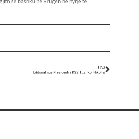
gjith së bashku në Rrugën në hyrje të
PAS
Editorial nga Presidenti i KSSH , Z. Kol Nikollaj