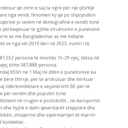
osur që zërin e saj ta ngre për një çështje
ptare nga vendi, fenomen ky që po shpopullon
hoqërinë jo vetëm në demografinë e vendit tonë
he përkeqësuar të gjithë strukturën e punësimit
urrë as me Bangladeshas as me indianë.
 se nga viti 2019 deri në 2023, numri i të
681,552 persona të moshës 15-29 vjeç, teksa në
 vjeç ishte 587,888 persona.
t ndaj KSSH në 1 Maj në ditën e punëtorëve ka
 bërë thirrje, për te artikuluar dhe kërkuar
asaj ndërkombëtare e veçanërisht BE për të
 për vendin dhe popullin tonë.
lohemi në rrugën e protokollit , në Aeroportin
t dhe hyjnë e dalin qeveritarët shqiptarë dhe
itikën, shoqërinë dhe sipërmarrjen të marrin
od kombëtar.