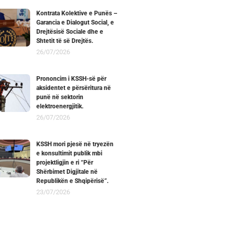
Kontrata Kolektive e Punës –
Garancia e Dialogut Social, e
Drejtësisë Sociale dhe e
Shtetit të së Drejtës.
26/07/2026
Prononcim i KSSH-së për
aksidentet e përsëritura në
punë në sektorin
elektroenergjitik.
26/07/2026
KSSH mori pjesë në tryezën
e konsultimit publik mbi
projektligjin e ri “Për
Shërbimet Digjitale në
Republikën e Shqipërisë”.
23/07/2026