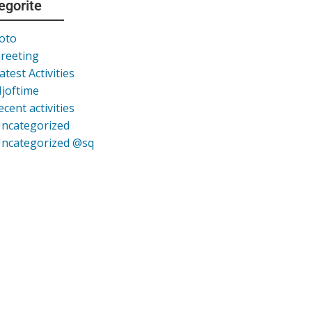
egorite
oto
reeting
atest Activities
joftime
ecent activities
ncategorized
ncategorized @sq