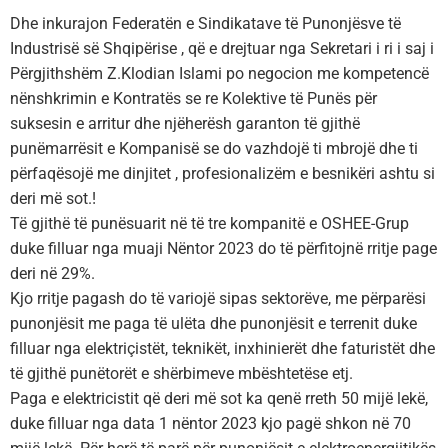
Dhe inkurajon Federatën e Sindikatave të Punonjësve të
Industrisë së Shqipërise , që e drejtuar nga Sekretari i ri i saj i
Përgjithshëm Z.Klodian Islami po negocion me kompetencë
nënshkrimin e Kontratës se re Kolektive të Punës për
suksesin e arritur dhe njëherësh garanton të gjithë
punëmarrësit e Kompanisë se do vazhdojë ti mbrojë dhe ti
përfaqësojë me dinjitet , profesionalizëm e besnikëri ashtu si
deri më sot.!
Të gjithë të punësuarit në të tre kompanitë e OSHEE-Grup
duke filluar nga muaji Nëntor 2023 do të përfitojnë rritje page
deri në 29%.
Kjo rritje pagash do të variojë sipas sektorëve, me përparësi
punonjësit me paga të ulëta dhe punonjësit e terrenit duke
filluar nga elektriçistët, teknikët, inxhinierët dhe faturistët dhe
të gjithë punëtorët e shërbimeve mbështetëse etj.
Paga e elektricistit që deri më sot ka qenë rreth 50 mijë lekë,
duke filluar nga data 1 nëntor 2023 kjo pagë shkon në 70