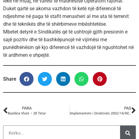
lekë në muaj, në varësi të madhësisë Operatorit rajonal.
Duket qartë se akoma vazhdon të ketë një diferencë të
ndjeshme në paga të stafit menaxheri al me ata të terrenit
dhe të teknikës dhe të shërbimeve mbështetëse.
Mbetet detyrë e Sindikatës që të ushtrojë gjith presionin e
sajë pozitiv dhe të bashkëpunojë në vijimësi me
punëdhënësin që kjo diferencë të vazhdojë të ngushtohet në
të ardhmen e shpejtë.
Share
PARA
PAS
Bashkia Vlorë – 28 Tetor
Implementimi i Direktivës 2002/14/KE të Parlamentit Europian dhe Këshillit Europian të 11 marsit 2002