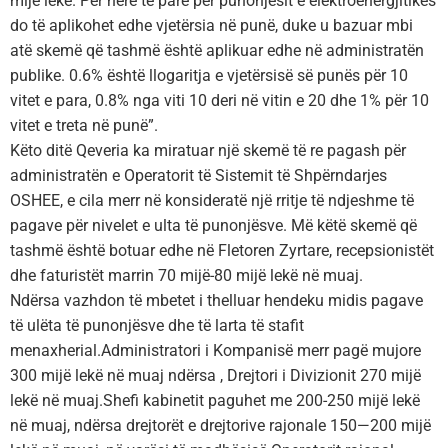
mijë lekë. Për herë të parë për punonjësit e elektroenergjitikës
do të aplikohet edhe vjetërsia në punë, duke u bazuar mbi
atë skemë që tashmë është aplikuar edhe në administratën
publike. 0.6% është llogaritja e vjetërsisë së punës për 10
vitet e para, 0.8% nga viti 10 deri në vitin e 20 dhe 1% për 10
vitet e treta në punë”.
Këto ditë Qeveria ka miratuar një skemë të re pagash për
administratën e Operatorit të Sistemit të Shpërndarjes
OSHEE, e cila merr në konsideratë një rritje të ndjeshme të
pagave për nivelet e ulta të punonjësve. Më këtë skemë që
tashmë është botuar edhe në Fletoren Zyrtare, recepsionistët
dhe faturistët marrin 70 mijë-80 mijë lekë në muaj.
Ndërsa vazhdon të mbetet i thelluar hendeku midis pagave
të ulëta të punonjësve dhe të larta të stafit
menaxherial.Administratori i Kompanisë merr pagë mujore
300 mijë lekë në muaj ndërsa , Drejtori i Divizionit 270 mijë
lekë në muaj.Shefi kabinetit paguhet me 200-250 mijë lekë
në muaj, ndërsa drejtorët e drejtorive rajonale 150—200 mijë