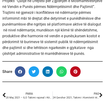
Projekti “Qasje në Drejtësi për Zgjidhjen e Mosmarrëveshjeve
në Vendin e Punës përmes Ndërmjetësimit dhe Pajtimit”.
Trajtimi në gjenezë i konflikteve në ndërmarrje përmes
informimit mbi të drejtat dhe detyrimet e punëdhënësve dhe
punëmarrësve dhe ngritjes së platformave aktive të dialogut
në nivel ndërmarrje, mundëson një klimë të shëndetshme,
produktive dhe harmonie në vendin e punës,kursen kostot e
përdorimit të burimeve të sistemit publik të ndërmjetësimit
dhe pajtimit si dhe lehtëson ngarkesën e gjykatave nga
çështjet administrative të marrëdhënieve të punës.
Share
PARA
PAS
20 Maj 2021 – ILO Takimi rajonal i Këshillave Kombëtarë të Punës të vendeve të Ballkanit Perëndimor.
24 Qershor 2021, Takimi i Komitetit të Grave ETUC