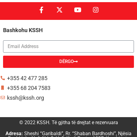
Bashkohu KSSH
DËRGO
Alternative:
+355 42 477 285
+355 68 204 7583
kssh@kssh.org
© 2022 KSSH. Të gjitha të drejtat e rezervuara
Adresa:
Sheshi “Garibaldi”, Rr. “Shaban Bardhoshi”, Njësia