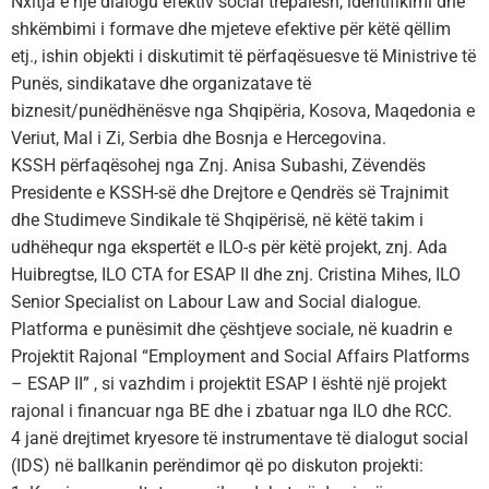
Nxitja e një dialogu efektiv social trepalësh, identifikimi dhe
shkëmbimi i formave dhe mjeteve efektive për këtë qëllim
etj., ishin objekti i diskutimit të përfaqësuesve të Ministrive të
Punës, sindikatave dhe organizatave të
biznesit/punëdhënësve nga Shqipëria, Kosova, Maqedonia e
Veriut, Mal i Zi, Serbia dhe Bosnja e Hercegovina.
KSSH përfaqësohej nga Znj. Anisa Subashi, Zëvendës
Presidente e KSSH-së dhe Drejtore e Qendrës së Trajnimit
dhe Studimeve Sindikale të Shqipërisë, në këtë takim i
udhëhequr nga ekspertët e ILO-s për këtë projekt, znj. Ada
Huibregtse, ILO CTA for ESAP II dhe znj. Cristina Mihes, ILO
Senior Specialist on Labour Law and Social dialogue.
Platforma e punësimit dhe çështjeve sociale, në kuadrin e
Projektit Rajonal “Employment and Social Affairs Platforms
– ESAP II” , si vazhdim i projektit ESAP I është një projekt
rajonal i financuar nga BE dhe i zbatuar nga ILO dhe RCC.
4 janë drejtimet kryesore të instrumentave të dialogut social
(IDS) në ballkanin perëndimor që po diskuton projekti: