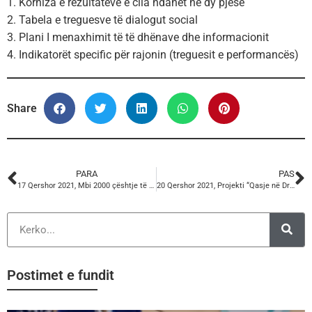
1. Korniza e rezultateve e cila ndahet në dy pjesë
2. Tabela e treguesve të dialogut social
3. Plani I menaxhimit të të dhënave dhe informacionit
4. Indikatorët specific për rajonin (treguesit e performancës)
Share
PARA
PAS
17 Qershor 2021, Mbi 2000 çështje të mosmarrëveshjeve në punë u paraqitën për shqyrtim në gjykatat shqiptare në 2019.
20 Qershor 2021, Projekti “Qasje në Drejtësi për Zgjidhjen e Mosmarrëveshjeve në Vendin e Punës përmes Ndërmjetësimit dhe Pajtimit”.
Postimet e fundit