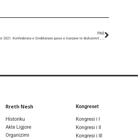
PAS
2 Qershor 2021. Konfederata e Sindikatave pjese e tryezave te diskutimit , keshillimit , per hapjen e negociatave te pranimit te Shqiperise ne BE.
Rreth Nesh
Kongreset
Historiku
Kongresi i I
Akte Ligjore
Kongresi i II
Organizimi
Kongresi i III