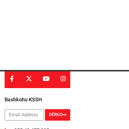
Bashkohu KSSH
DËRGO
Alternative: