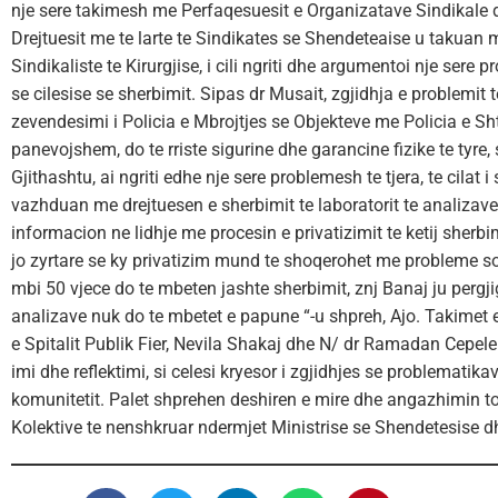
nje sere takimesh me Perfaqesuesit e Organizatave Sindikale dhe 
Drejtuesit me te larte te Sindikates se Shendeteaise u takuan 
Sindikaliste te Kirurgjise, i cili ngriti dhe argumentoi nje sere p
se cilesise se sherbimit. Sipas dr Musait, zgjidhja e problemit
zevendesimi i Policia e Mbrojtjes se Objekteve me Policia e Shte
panevojshem, do te rriste sigurine dhe garancine fizike te tyre, 
Gjithashtu, ai ngriti edhe nje sere problemesh te tjera, te cila
vazhduan me drejtuesen e sherbimit te laboratorit te analizave
informacion ne lidhje me procesin e privatizimit te ketij sherb
jo zyrtare se ky privatizim mund te shoqerohet me probleme soc
mbi 50 vjece do te mbeten jashte sherbimit, znj Banaj ju pergjig
analizave nuk do te mbetet e papune “-u shpreh, Ajo. Takimet e
e Spitalit Publik Fier, Nevila Shakaj dhe N/ dr Ramadan Cepel
imi dhe reflektimi, si celesi kryesor i zgjidhjes se problematik
komunitetit. Palet shprehen deshiren e mire dhe angazhimin t
Kolektive te nenshkruar ndermjet Ministrise se Shendetesise d