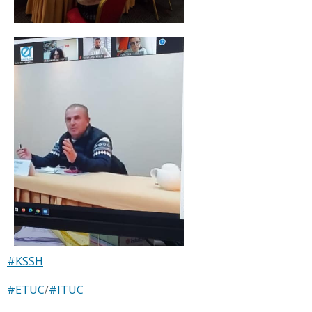
#KSSH
#ETUC
/
#ITUC