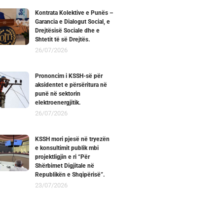
Kontrata Kolektive e Punës –
Garancia e Dialogut Social, e
Drejtësisë Sociale dhe e
Shtetit të së Drejtës.
26/07/2026
Prononcim i KSSH-së për
aksidentet e përsëritura në
punë në sektorin
elektroenergjitik.
26/07/2026
KSSH mori pjesë në tryezën
e konsultimit publik mbi
projektligjin e ri “Për
Shërbimet Digjitale në
Republikën e Shqipërisë”.
23/07/2026