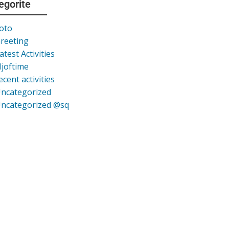
egorite
oto
reeting
atest Activities
joftime
ecent activities
ncategorized
ncategorized @sq