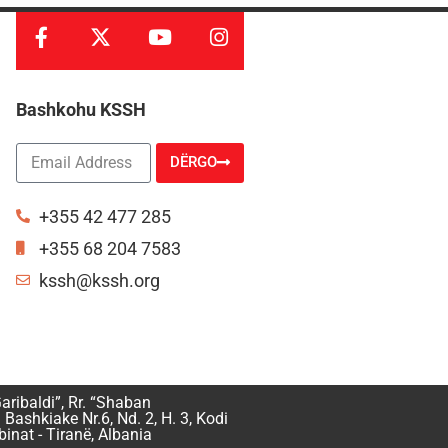
Bashkohu KSSH
DËRGO
Alternative:
+355 42 477 285
+355 68 204 7583
kssh@kssh.org
aribaldi”, Rr. “Shaban
 Bashkiake Nr.6, Nd. 2, H. 3, Kodi
inat - Tiranë, Albania