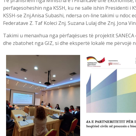
Të pranishëm nga Ministria e i Financave dhe Ekonomisë, ish
perfaqesoheshin nga KSSH, ku ne salle ishin Presidenti i KS
KSSH-se Znj.Anisa Subashi, ndersa on-line takimi u ndoc 
Federatave Z. Taf Koleci Znj. Suzana Lulaj dhe Znj. Jona Vin
Takimi u menaxhua nga përfaqësues të projektit SANECA q
dhe zbatohet nga GIZ, si dhe ekspertë lokalë me përvojë në