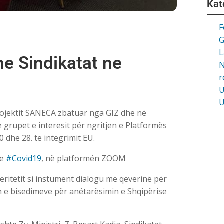
Kat
F
G
L
he Sindikatat ne
N
r
U
U
ojektit SANECA zbatuar nga GIZ dhe në
grupet e interesit për ngritjen e Platformës
0 dhe 28. te integrimit EU.
se
#Covid19
, në platformën ZOOM
ritetit si instument dialogu me qeverinë për
n e bisedimeve për anëtarësimin e Shqipërise