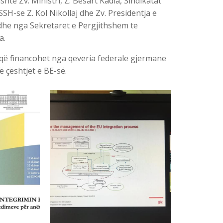
te Zv. Ministri, Z. Besart Kadia, Sindikatat
SH-se Z. Kol Nikollaj dhe Zv. Presidentja e
edhe nga Sekretaret e Pergjithshem te
a.
ë financohet nga qeveria federale gjermane
 çështjet e BE-së.