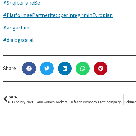
#ShqiperianeBe
#PlatformaePartneritetitperIntegriminEvropian
#angazhim
#dialogsocial
.
Share
PARA
18 February 2021 – 400 women workers, 10 fason company, Craft campaign
Februar