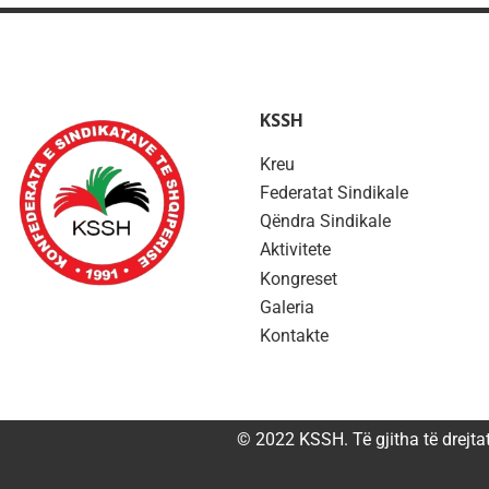
KSSH
Kreu
Federatat Sindikale
Qëndra Sindikale
Aktivitete
Kongreset
Galeria
Kontakte
© 2022 KSSH. Të gjitha të drejta