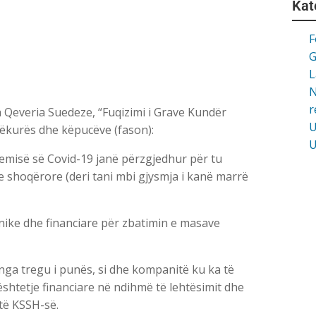
Kat
F
G
L
N
r
a Qeveria Suedeze, “Fuqizimi i Grave Kundër
U
 lëkurës dhe këpucëve (fason):
U
emisë së Covid-19 janë përzgjedhur për tu
 shoqërore (deri tani mbi gjysmja i kanë marrë
nike dhe financiare për zbatimin e masave
nga tregu i punës, si dhe kompanitë ku ka të
shtetje financiare në ndihmë të lehtësimit dhe
të KSSH-së.