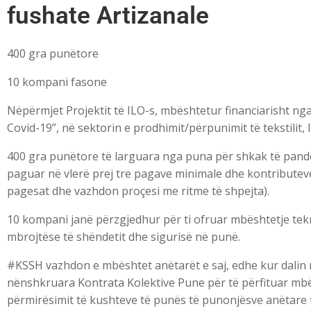
fushate Artizanale
400 gra punëtore
10 kompani fasone
Nëpërmjet Projektit të ILO-s, mbështetur financiarisht ng
Covid-19”, në sektorin e prodhimit/përpunimit të tekstilit,
400 gra punëtore të larguara nga puna për shkak të pand
paguar në vlerë prej tre pagave minimale dhe kontributeve
pagesat dhe vazhdon proçesi me ritme të shpejta).
10 kompani janë përzgjedhur për ti ofruar mbështetje tek
mbrojtëse të shëndetit dhe sigurisë në punë.
#KSSH vazhdon e mbështet anëtarët e saj, edhe kur dalin 
nënshkruara Kontrata Kolektive Pune për të përfituar mbë
përmirësimit të kushteve të punës të punonjësve anëtare 