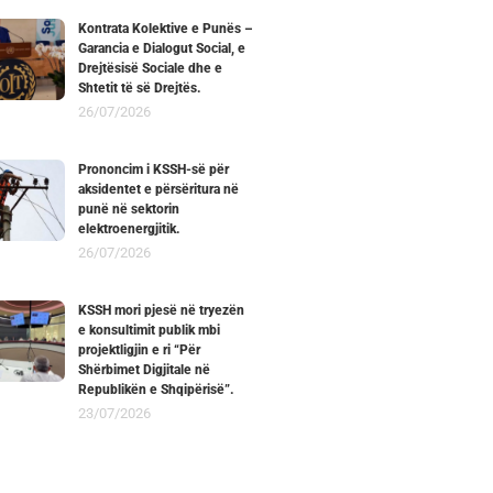
Kontrata Kolektive e Punës –
Garancia e Dialogut Social, e
Drejtësisë Sociale dhe e
Shtetit të së Drejtës.
26/07/2026
Prononcim i KSSH-së për
aksidentet e përsëritura në
punë në sektorin
elektroenergjitik.
26/07/2026
KSSH mori pjesë në tryezën
e konsultimit publik mbi
projektligjin e ri “Për
Shërbimet Digjitale në
Republikën e Shqipërisë”.
23/07/2026