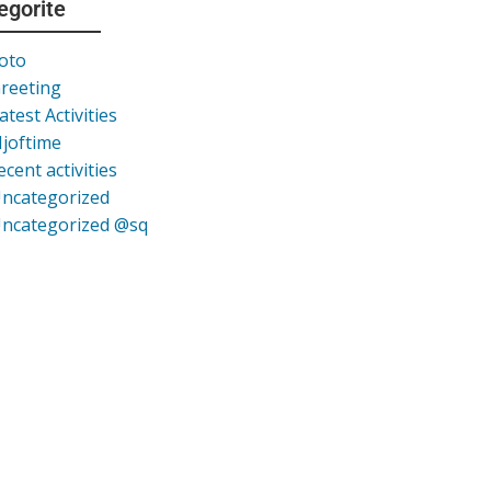
egorite
oto
reeting
atest Activities
joftime
ecent activities
ncategorized
ncategorized @sq