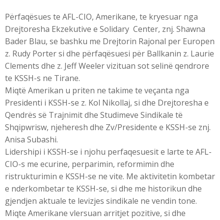
Përfaqësues te AFL-CIO, Amerikane, te kryesuar nga
Drejtoresha Ekzekutive e Solidary Center, znj. Shawna
Bader Blau, se bashku me Drejtorin Rajonal per Europen
z. Rudy Porter si dhe përfaqësuesi për Ballkanin z. Laurie
Clements dhe z. Jeff Weeler vizituan sot selinë qendrore
te KSSH-s ne Tirane.
Miqtë Amerikan u priten ne takime te veçanta nga
Presidenti i KSSH-se z. Kol Nikollaj, si dhe Drejtoresha e
Qendrës së Trajnimit dhe Studimeve Sindikale të
Shqipwrisw, njeheresh dhe Zv/Presidente e KSSH-se znj.
Anisa Subashi.
Lidershipi i KSSH-se i njohu perfaqesuesit e larte te AFL-
CIO-s me ecurine, perparimin, reformimin dhe
ristrukturimin e KSSH-se ne vite. Me aktivitetin kombetar
e nderkombetar te KSSH-se, si dhe me historikun dhe
gjendjen aktuale te levizjes sindikale ne vendin tone.
Miqte Amerikane vlersuan arritjet pozitive, si dhe