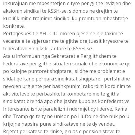
inkurajuan me mbeshtetjen e tyre per gjithe levizjen dhe
aksionin sindikal te KSSH-se, sidomos ne drejtim te
kualifikimit e trajnimit sindikal ku premtuan mbeshtetje
konkrete.
Perfaqesuesit e AFL-CIO, moren pjese ne nje takim te
vecante e te zgjeruar me te gjithe drejtuesit kryesore te
federatave Sindiksle, antare te KSSH-se.
Ata u informuan nga Sekretaret e Pergjithshem te
Federatave per gjithe situaten sociale dhe ekonomike qe
po kalojne puntoret shqiptare., si dhe me problemet e
sfidat qe kane perpara sindikatat shqiptare, perfshi dhe
nevojen urgjente per bashkpunim, rakordim kordinim te
aktiviteteve te perbashketa kombetare me te gjitha
sindikatat brenda apo dhe jashte kupoles konfederative.
Interesante ishte paralelizmi ndermjet dy liderve, Rama
dhe Tramp qe te ty ne unison po i luftojne dhe nuk po u
krijojne hapsira pune sindikatave ne te dy vendet.
Rrjetet perkatese te rinise, gruas e pensionisteve te