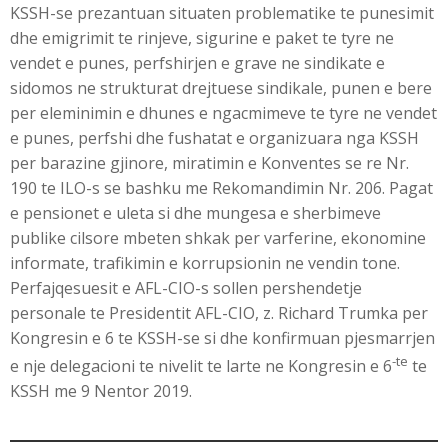
KSSH-se prezantuan situaten problematike te punesimit
dhe emigrimit te rinjeve, sigurine e paket te tyre ne
vendet e punes, perfshirjen e grave ne sindikate e
sidomos ne strukturat drejtuese sindikale, punen e bere
per eleminimin e dhunes e ngacmimeve te tyre ne vendet
e punes, perfshi dhe fushatat e organizuara nga KSSH
per barazine gjinore, miratimin e Konventes se re Nr.
190 te ILO-s se bashku me Rekomandimin Nr. 206. Pagat
e pensionet e uleta si dhe mungesa e sherbimeve
publike cilsore mbeten shkak per varferine, ekonomine
informate, trafikimin e korrupsionin ne vendin tone.
Perfajqesuesit e AFL-CIO-s sollen pershendetje
personale te Presidentit AFL-CIO, z. Richard Trumka per
Kongresin e 6 te KSSH-se si dhe konfirmuan pjesmarrjen
-te
e nje delegacioni te nivelit te larte ne Kongresin e 6
te
KSSH me 9 Nentor 2019.