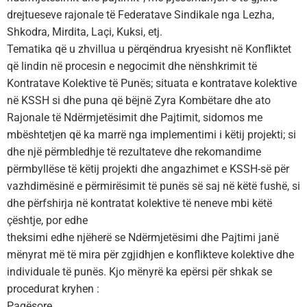
drejtueseve rajonale të Federatave Sindikale nga Lezha,
Shkodra, Mirdita, Laçi, Kuksi, etj.
Tematika që u zhvillua u përqëndrua kryesisht në Konfliktet
që lindin në procesin e negocimit dhe nënshkrimit të
Kontratave Kolektive të Punës; situata e kontratave kolektive
në KSSH si dhe puna që bëjnë Zyra Kombëtare dhe ato
Rajonale të Ndërmjetësimit dhe Pajtimit, sidomos me
mbështetjen që ka marrë nga implementimi i këtij projekti; si
dhe një përmbledhje të rezultateve dhe rekomandime
përmbyllëse të këtij projekti dhe angazhimet e KSSH-së për
vazhdimësinë e përmirësimit të punës së saj në këtë fushë, si
dhe përfshirja në kontratat kolektive të neneve mbi këtë
çështje, por edhe
theksimi edhe njëherë se Ndërmjetësimi dhe Pajtimi janë
mënyrat më të mira për zgjidhjen e konflikteve kolektive dhe
individuale të punës. Kjo mënyrë ka epërsi për shkak se
procedurat kryhen :
Paqësore