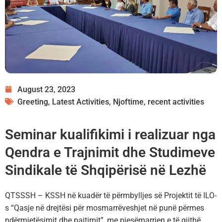
August 23, 2023
Greeting
,
Latest Activities
,
Njoftime
,
recent activities
Seminar kualifikimi i realizuar nga
Qendra e Trajnimit dhe Studimeve
Sindikale të Shqipërisë në Lezhë
QTSSSH – KSSH në kuadër të përmbylljes së Projektit të ILO-
s “Qasje në drejtësi për mosmarrëveshjet në punë përmes
ndërmjetësimit dhe pajtimit”, me pjesëmarrjen e të gjithë