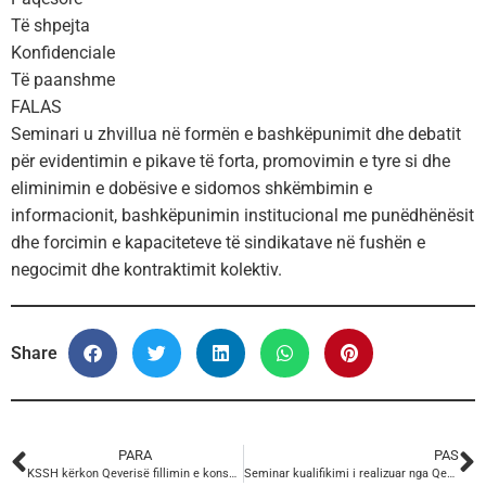
Të shpejta
Konfidenciale
Të paanshme
FALAS
Seminari u zhvillua në formën e bashkëpunimit dhe debatit
për evidentimin e pikave të forta, promovimin e tyre si dhe
eliminimin e dobësive e sidomos shkëmbimin e
informacionit, bashkëpunimin institucional me punëdhënësit
dhe forcimin e kapaciteteve të sindikatave në fushën e
negocimit dhe kontraktimit kolektiv.
Share
PARA
PAS
KSSH kërkon Qeverisë fillimin e konsultimit publik me Sindikatat dhe grupet e tjera të interesit
Seminar kualifikimi i realizuar nga Qendra e Trajnimit dhe Studimeve Sindikale të Shqipërisë në Fier