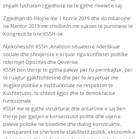
shpalli fushaten zgjedhore ne te gjithe nivelet e saj.
Zgjedhjet do fillojne me 1 Korrik 2019 dhe do mbarojne
ne Nentor 2019 me zhvillimin me sukses te punimeve te
Kongresit te 6 te KSSH-se.
Njekohesisht KSSH ,Analizon situatën e nderlikuar
sociale dhe shoqerore e krijuar nga konfliktet politike
ndermjet Opozites dhe Qeverise.
KSSH ben thirrje te gjitha paleve per tu permbajtur, per
te ruajtur gjakftohtesine dhe per te arsyetuar me
llogjike politike e institucionale ne respektim te
Kushtetutes, te shtetit ligjor dhe te demokracise
funksionale.
KSSH me te gjithe strukturat dhe antarsine e saj ben
thirrje per gjetjen e konsensusit politik dhe uljen e
paleve politike ne bisedime dhe dialog konstruktiv,
transparent ne sherbim te stabilitetit politik, ekonomik e