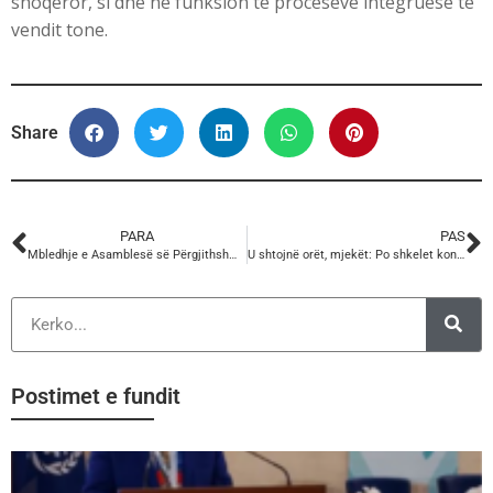
shoqeror, si dhe ne funksion te proceseve integruese te
vendit tone.
Share
PARA
PAS
Mbledhje e Asamblesë së Përgjithshme të Konfederatës së Sindikatave të Shqipërisë
U shtojnë orët, mjekët: Po shkelet kontrata dhe Kodi i Punës”/ Ministria: S’plotësojnë 40 orë pune
Postimet e fundit