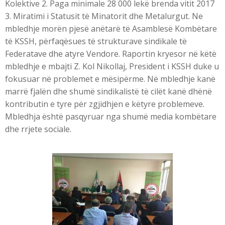
Kolektive 2. Paga minimale 28 000 lekë brenda vitit 2017
3. Miratimi i Statusit të Minatorit dhe Metalurgut. Ne
mbledhje morën pjesë anëtarë të Asamblesë Kombëtare
të KSSH, përfaqësues të strukturave sindikale të
Federatave dhe atyre Vendore. Raportin kryesor në këtë
mbledhje e mbajti Z. Kol Nikollaj, President i KSSH duke u
fokusuar në problemet e mësipërme. Në mbledhje kanë
marrë fjalën dhe shumë sindikalistë të cilët kanë dhënë
kontributin e tyre për zgjidhjen e këtyre problemeve.
Mbledhja është pasqyruar nga shumë media kombëtare
dhe rrjete sociale.