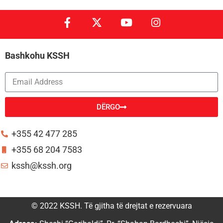
Bashkohu KSSH
DËRGO
Alternative:
+355 42 477 285
+355 68 204 7583
kssh@kssh.org
© 2022 KSSH. Të gjitha të drejtat e rezervuara