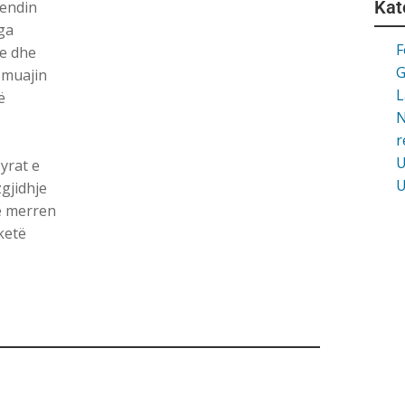
Kat
vendin
ga
F
le dhe
G
 muajin
L
ë
N
r
e
U
yrat e
U
gjidhje
të merren
ketë