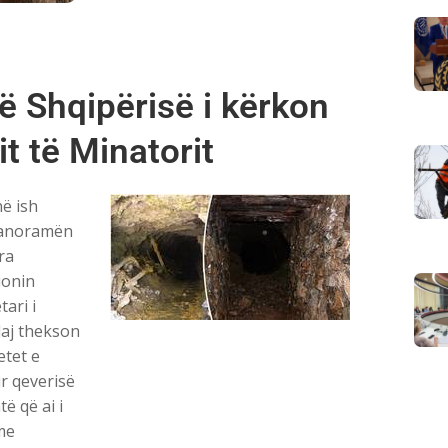
ë Shqipërisë i kërkon
t të Minatorit
në ish
 panoramën
ra
ionin
tari i
laj thekson
etet e
ur qeverisë
ë që ai i
me