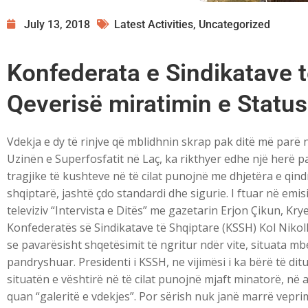
July 13, 2018
Latest Activities
,
Uncategorized
Konfederata e Sindikatave t
Qeverisë miratimin e Statusi
Vdekja e dy të rinjve që mblidhnin skrap pak ditë më parë 
Uzinën e Superfosfatit në Laç, ka rikthyer edhe një herë
tragjike të kushteve në të cilat punojnë me dhjetëra e qind
shqiptarë, jashtë çdo standardi dhe sigurie. I ftuar në emis
televiziv “Intervista e Ditës” me gazetarin Erjon Çikun, Krye
Konfederatës së Sindikatave të Shqiptare (KSSH) Kol Nikol
se pavarësisht shqetësimit të ngritur ndër vite, situata mb
pandryshuar. Presidenti i KSSH, ne vijimësi i ka bërë të dit
situatën e vështirë në të cilat punojnë mjaft minatorë, në at
quan “galeritë e vdekjes”. Por sërish nuk janë marrë vepri