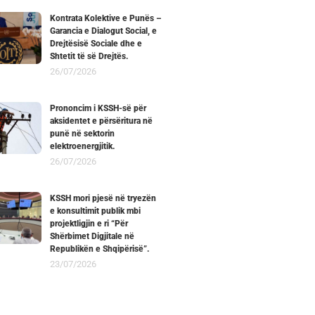
Kontrata Kolektive e Punës –
Garancia e Dialogut Social, e
Drejtësisë Sociale dhe e
Shtetit të së Drejtës.
26/07/2026
Prononcim i KSSH-së për
aksidentet e përsëritura në
punë në sektorin
elektroenergjitik.
26/07/2026
KSSH mori pjesë në tryezën
e konsultimit publik mbi
projektligjin e ri “Për
Shërbimet Digjitale në
Republikën e Shqipërisë”.
23/07/2026