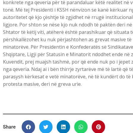
konkrete nga qeveria për të parandaluar këtë realitet në 
tonë. Më tej Presidenti i KSSH nënvizon se kanë kërkuar n
autoritetet që kjo çështje të zgjidhet në rrugë instituciona
ligjore. Por shton se nëse kjo nuk ndodh të paktën deri në
Shtator të këtij viti, atëherë është parashikuar që situata t
përshkallëzohet ku nuk përjashtohen as grevat masive të
minatorëve. Për Presidentin e Konfederatës së Sindikatav
Shqiptare, Ligji për Statusin e Minatorit ndodhet ende në z
Kuvendit, prej muajsh tashmë, por që ende nuk po i jepet z
nga qeveria. Ndaj ai i bën thirrje zyrtarëve më të lartë që 
parasysh kërkesat e vetë minatorëve, në të kundërt do të 
protesta masive, deri në greva urie.
Share