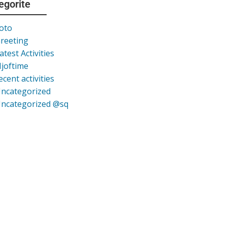
egorite
oto
reeting
atest Activities
joftime
ecent activities
ncategorized
ncategorized @sq