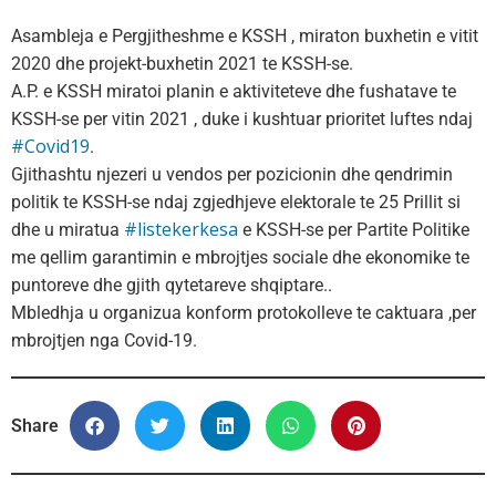
Asambleja e Pergjitheshme e KSSH , miraton buxhetin e vitit
2020 dhe projekt-buxhetin 2021 te KSSH-se.
A.P. e KSSH miratoi planin e aktiviteteve dhe fushatave te
KSSH-se per vitin 2021 , duke i kushtuar prioritet luftes ndaj
#Covid19
.
Gjithashtu njezeri u vendos per pozicionin dhe qendrimin
politik te KSSH-se ndaj zgjedhjeve elektorale te 25 Prillit si
#listekerkesa
dhe u miratua
e KSSH-se per Partite Politike
me qellim garantimin e mbrojtjes sociale dhe ekonomike te
puntoreve dhe gjith qytetareve shqiptare..
Mbledhja u organizua konform protokolleve te caktuara ,per
mbrojtjen nga Covid-19.
Share