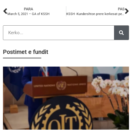
PARA
PAS
March 5, 2021 – GA of KSSH
KSSH -Kundershton prere kerkesat per perdorim te vaksines Ruse , Kineze , Vietnaneze etj. anti Covid19.
Postimet e fundit