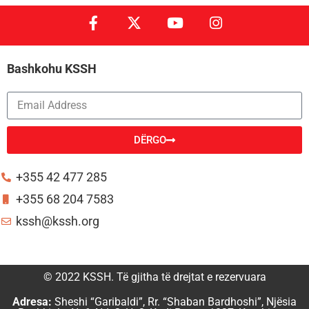
Bashkohu KSSH
DËRGO
Alternative:
+355 42 477 285
+355 68 204 7583
kssh@kssh.org
© 2022 KSSH. Të gjitha të drejtat e rezervuara
Adresa:
Sheshi “Garibaldi”, Rr. “Shaban Bardhoshi”, Njësia