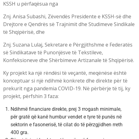
KSSH u përfaqësua nga
Znj. Anisa Subashi, Zëvendës Presidente e KSSH-së dhe
Drejtore e Qendrës së Trajnimit dhe Studimeve Sindikale
të Shqipërisë, dhe
Znj. Suzana Lulaj, Sekretare e Përgjithshme e Federatës
së Sindikatave të Punonjësve të Tekstileve,
Konfeksioneve dhe Shërbimeve Artizanale të Shqipërisë.
Ky projekt ka një rëndësi të veçantë, meqënëse është
konceptuar si një ndihmë konkrete dhe direkte për të
prekurit nga pandemia COVID-19. Në përbërje të tij, ky
projekt, përfshin 3 faza:
Ndihmë financiare direkte, prej 3 rrogash minimale,
për gratë që kanë humbur vendet e tyre të punës në
sektorin e fasonerisë, të cilat do të përzgjidhen rreth
400 gra.