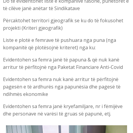
Do të evidentohet listë e kompanive fasone, punëtorët e
të cilëve janë anëtar të Sindikatave
Përcaktohet territori gjeografik se ku do të fokusohet
projekti (Kriteri gjeografik)
Liste e plotë e femrave të pushuara nga puna (nga
kompanitë që plotësojnë kriteret) nga ku:
Evidentohen sa femra janë të papuna & që nuk kanë
arritur të përfitojnë nga Paketat Financiare Anti-Covid
Evidentohen sa femra nuk kanë arritur të përfitojnë
pagesën e të ardhurës nga papunësia dhe pagesë të
ndihmës ekonomike
Evidentohen sa femra janë kryefamiljare, nr i fëmijëve
dhe personave në varësi të gruas së papunë, etj.