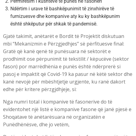
Përmirësim i kushteve të punës në fasoneri
Ndërtim i urave të bashkëpunimit të zinxhirëve të
furnizuesve dhe kompanive aty ku ky bashkëpunim
është shkëputur për shkak të pandemisë.
Gjatë takimit, anëtarët e Bordit të Projektit diskutuan
mbi “Mekanizmin e Përzgjedhjes” së përfituesve final:
Gratë që kanë qenë të punësuara në sektorët e
prodhimit ose përpunimit të tekstilit / këpucëve (sektor
fason) por marrëdhënia e punës është ndërprerë si
pasoj e impaktit që Covid-19 ka pasur në këtë sektor dhe
kanë nevojë për mbështjetje urgjente, ku ranë dakort
edhe për kritere përzgjdhjeje, si:
Nga numri total i kompanive të fasonerive do të
evidentohet një listë e kompanive fasone që janë pjesë e
Shoqatave të anëtarësuara në organizatën e
Punëdhënësve, dhe jo vetëm,