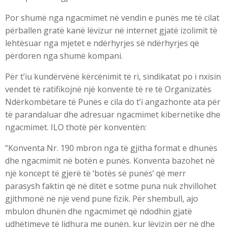
Por shumë nga ngacmimet në vendin e punës me të cilat
përballen gratë kanë lëvizur në internet gjatë izolimit të
lehtësuar nga mjetet e ndërhyrjes së ndërhyrjes që
përdoren nga shumë kompani.
Për t’iu kundërvënë kërcënimit të ri, sindikatat po i nxisin
vendet të ratifikojnë një konventë të re të Organizatës
Ndërkombëtare të Punës e cila do t’i angazhonte ata për
të parandaluar dhe adresuar ngacmimet kibernetike dhe
ngacmimet. ILO thotë për konventën:
“Konventa Nr. 190 mbron nga të gjitha format e dhunës
dhe ngacmimit në botën e punës. Konventa bazohet në
një koncept të gjerë të ‘botës së punës’ që merr
parasysh faktin që në ditët e sotme puna nuk zhvillohet
gjithmonë në një vend pune fizik. Për shembull, ajo
mbulon dhunën dhe ngacmimet që ndodhin gjatë
udhëtimeve të lidhura me punën, kur lëvizin për në dhe