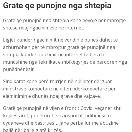
Grate qe punojne nga shtepia
Gratë që punojnë nga shtëpia kanë nevojë për mbrojtje
shtesë ndaj ngacmimeve në internet.
Ligjet kundër ngacmimit në vendin e punës duhet të
azhurnohen për të mbrojtur gratë që punojnë nga
shtëpia kundër abuzimit në internet të bëra të
mundshme nga teknikat e mbikëqyrjes që përdoren nga
punëdhënësit.
Sindikatat kanë bërë thirrjen në një letër dërguar
ministrave kombëtarë në ditën ndërkombëtare për
eleminimin e dhunës ndaj grave dhe vajzave.
Gratë që punojnë në vijën e frontit Covid, veçanërisht
kujdestaret, punëtorët e transportit, ndihmësit e
dyqaneve dhe pastruesit, janë përballur me abuzime
ballë për ballë gjatë krizës.