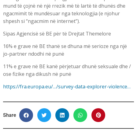
mund të çojnë në një rrezik më të lartë të dhunës dhe
ngacmimit të mundësuar nga teknologjia (e njohur
shpesh si “ngacmim në internet”).
Sipas Agjencisë së BE për të Drejtat Themelore
16% e grave në BE thanë se dhuna më serioze nga një
jo-partner ndodhi në punë
11% e grave në BE kanë përjetuar dhunë seksuale dhe /
ose fizike nga dikush në punë
https://fra.europa.eu/…/survey-data-explorer-violence…
Share