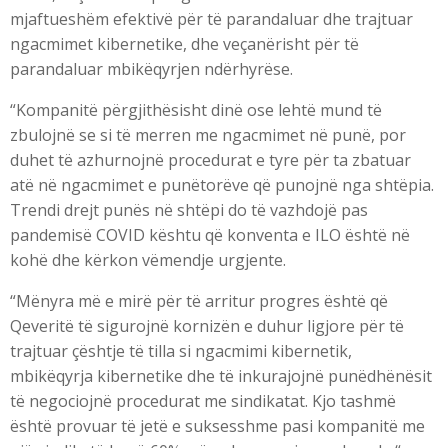
mjaftueshëm efektivë për të parandaluar dhe trajtuar
ngacmimet kibernetike, dhe veçanërisht për të
parandaluar mbikëqyrjen ndërhyrëse.
“Kompanitë përgjithësisht dinë ose lehtë mund të
zbulojnë se si të merren me ngacmimet në punë, por
duhet të azhurnojnë procedurat e tyre për ta zbatuar
atë në ngacmimet e punëtorëve që punojnë nga shtëpia.
Trendi drejt punës në shtëpi do të vazhdojë pas
pandemisë COVID kështu që konventa e ILO është në
kohë dhe kërkon vëmendje urgjente.
“Mënyra më e mirë për të arritur progres është që
Qeveritë të sigurojnë kornizën e duhur ligjore për të
trajtuar çështje të tilla si ngacmimi kibernetik,
mbikëqyrja kibernetike dhe të inkurajojnë punëdhënësit
të negociojnë procedurat me sindikatat. Kjo tashmë
është provuar të jetë e suksesshme pasi kompanitë me