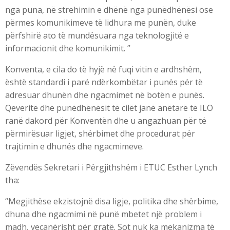
nga puna, në strehimin e dhënë nga punëdhënësi ose
përmes komunikimeve të lidhura me punën, duke
përfshirë ato të mundësuara nga teknologjitë e
informacionit dhe komunikimit. ”
Konventa, e cila do të hyjë në fuqi vitin e ardhshëm,
është standardi i parë ndërkombëtar i punës për të
adresuar dhunën dhe ngacmimet në botën e punës.
Qeveritë dhe punëdhënësit të cilët janë anëtarë të ILO
ranë dakord për Konventën dhe u angazhuan për të
përmirësuar ligjet, shërbimet dhe procedurat për
trajtimin e dhunës dhe ngacmimeve.
Zëvendës Sekretari i Përgjithshëm i ETUC Esther Lynch
tha:
“Megjithëse ekzistojnë disa ligje, politika dhe shërbime,
dhuna dhe ngacmimi në punë mbetet një problem i
madh, veçanërisht për gratë. Sot nuk ka mekanizma të