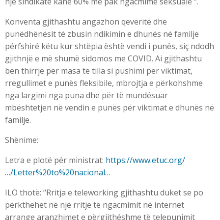
një sindikatë kanë 60% më pak ngacmime seksuale “.
Konventa gjithashtu angazhon qeveritë dhe
punëdhënësit të zbusin ndikimin e dhunës në familje
përfshirë këtu kur shtëpia është vendi i punës, siç ndodh
gjithnjë e më shumë sidomos me COVID. Ai gjithashtu
bën thirrje për masa të tilla si pushimi për viktimat,
rregullimet e punës fleksibile, mbrojtja e përkohshme
nga largimi nga puna dhe për të mundësuar
mbështetjen në vendin e punës për viktimat e dhunës në
familje.
Shënime:
Letra e plotë për ministrat:
https://www.etuc.org/
…/Letter%20to%20nacional…
ILO thotë: “Rritja e teleworking gjithashtu duket se po
përkthehet në një rritje të ngacmimit në internet
arrange aranzhimet e përgjithëshme të telepunimit