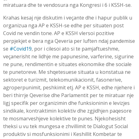
miratuara dhe te vendosura nga Kongresi i 6 i KSSH-se.
Krahas kesaj nje diskutim i veçante dhe i hapur publik u
organizua nga AP e KSSH-se edhe per situaten post
Covid ne vendin tone. AP e KSSH vlersoi pozitive
perpjekjet e bera nga Qeveria per luften ndaj pandemise
se
#Covid19
, por i cilesoi ato si te pamjaftueshme,
veçanerisht ne lidhje me papunesine, varferine, sigurine
ne pune, rendimentin e situates ekonomike dhe sociale
te punetoreve. Me shqetesuese situata u konstatua ne
sektoret e turizmit, telekomunikacionit, fasonerive,
agroperpunimit, peshkimit etj. AP e KSSH, edhe njehere i
beri thirrje Qeverise dhe Parlamentit per te miratuar nje
ligj specifik per organizimin dhe funksioninin e levizjes
sindikale, kontraktimin kolektiv dhe zgjidhjen paqesore
te mosmarveshjeve kolektive te punes. Njekohesisht
theksi u vu tek mungesa e zhvillimit te Dialogut Social
produktiv si mosfunksionimi i Keshillit Kombetar te