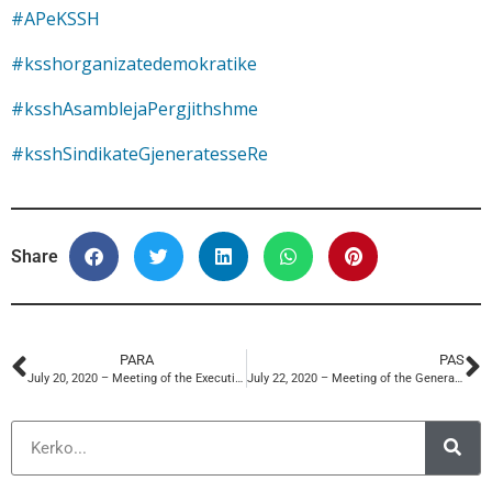
#APeKSSH
#ksshorganizatedemokratike
#ksshAsamblejaPergjithshme
#ksshSindikateGjeneratesseRe
Share
PARA
PAS
July 20, 2020 – Meeting of the Executive Presidency of KSSH
July 22, 2020 – Meeting of the General Assembly of KSSH