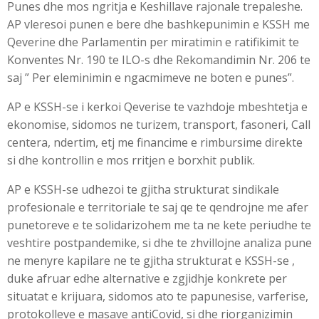
Punes dhe mos ngritja e Keshillave rajonale trepaleshe.
AP vleresoi punen e bere dhe bashkepunimin e KSSH me
Qeverine dhe Parlamentin per miratimin e ratifikimit te
Konventes Nr. 190 te ILO-s dhe Rekomandimin Nr. 206 te
saj ” Per eleminimin e ngacmimeve ne boten e punes”.
AP e KSSH-se i kerkoi Qeverise te vazhdoje mbeshtetja e
ekonomise, sidomos ne turizem, transport, fasoneri, Call
centera, ndertim, etj me financime e rimbursime direkte
si dhe kontrollin e mos rritjen e borxhit publik.
AP e KSSH-se udhezoi te gjitha strukturat sindikale
profesionale e territoriale te saj qe te qendrojne me afer
punetoreve e te solidarizohem me ta ne kete periudhe te
veshtire postpandemike, si dhe te zhvillojne analiza pune
ne menyre kapilare ne te gjitha strukturat e KSSH-se ,
duke afruar edhe alternative e zgjidhje konkrete per
situatat e krijuara, sidomos ato te papunesise, varferise,
protokolleve e masave antiCovid, si dhe riorganizimin