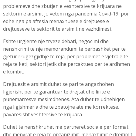
problemeve dhe zbutjen e veshtersive te krijuara ne
sektorin e arsimit jo vetem nga pandemia Covid-19, por
edhe nga pa aftesia menaxhuese e drejtuese e
drejtueseve te sektorit te arsimit ne vazhdimesi.
Eshte urgjente nje tryeze debati, negocimi dhe
nenshkrimi te nje memorandumi te perbashket per te
gjetur rrugezgjidhje te reja, per problemet e vjetra e te
reja te ketij sektori jetik dhe percaktues per te ardhmen
e kombit.
Drejtuesit e arsimit duhet se pari te angazhohen
ligjerisht per te garantuar te drejtat dhe lirite e
punemarresve mesimdhenes. Ata duhet te udhehiqen
nga ligjshmeria dhe te zbatojne ate me korrektese,
pavaresisht veshtersive te krijuara.
Duhet te nenshkruhet me partneret sociale per format
dhe menyrat e reja te organizimit, menaxhimit e drejtimit