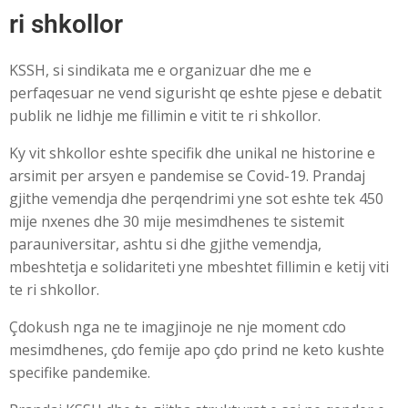
ri shkollor
KSSH, si sindikata me e organizuar dhe me e
perfaqesuar ne vend sigurisht qe eshte pjese e debatit
publik ne lidhje me fillimin e vitit te ri shkollor.
Ky vit shkollor eshte specifik dhe unikal ne historine e
arsimit per arsyen e pandemise se Covid-19. Prandaj
gjithe vemendja dhe perqendrimi yne sot eshte tek 450
mije nxenes dhe 30 mije mesimdhenes te sistemit
parauniversitar, ashtu si dhe gjithe vemendja,
mbeshtetja e solidariteti yne mbeshtet fillimin e ketij viti
te ri shkollor.
Çdokush nga ne te imagjinoje ne nje moment cdo
mesimdhenes, çdo femije apo çdo prind ne keto kushte
specifike pandemike.