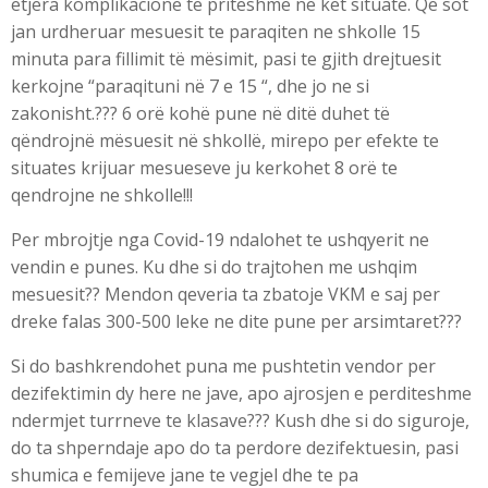
etjera komplikacione te priteshme ne ket situate. Qe sot
jan urdheruar mesuesit te paraqiten ne shkolle 15
minuta para fillimit të mësimit, pasi te gjith drejtuesit
kerkojne “paraqituni në 7 e 15 “, dhe jo ne si
zakonisht.??? 6 orë kohë pune në ditë duhet të
qëndrojnë mësuesit në shkollë, mirepo per efekte te
situates krijuar mesueseve ju kerkohet 8 orë te
qendrojne ne shkolle!!!
Per mbrojtje nga Covid-19 ndalohet te ushqyerit ne
vendin e punes. Ku dhe si do trajtohen me ushqim
mesuesit?? Mendon qeveria ta zbatoje VKM e saj per
dreke falas 300-500 leke ne dite pune per arsimtaret???
Si do bashkrendohet puna me pushtetin vendor per
dezifektimin dy here ne jave, apo ajrosjen e perditeshme
ndermjet turrneve te klasave??? Kush dhe si do siguroje,
do ta shperndaje apo do ta perdore dezifektuesin, pasi
shumica e femijeve jane te vegjel dhe te pa