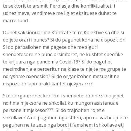
te sektorit te arsimit. Perplasja dhe konfliktualiteti i
udhezimeve, vendimeve me ligjet ekzituese duhet te
marre fund.
Duhet saksionuar me Kontrate te re Kolektive sa dhe si
do jete orari i punes? Si do paguhet koha ne dispozicion.
Si do perballohen me pagese dhe me siguri
shendetesore ne pune arsimtaret, ne kushtet specifike
te krijuara nga pandemia Covid-19? Si do paguhet
mesimdhenja e perseritur ne klase te njejte me grupe te
ndryshme nxenesish? Si do organizohen mesuesit ne
dispozicion apo praktikantet njevjecar???
Si do organizohet kontrolli shendetesor dhe si do jepet
ndihma mjeksore ne shkollat ku mungon asistenca e
personelit mjekesor??? Si do trajnohen rojet e
shkollave? A do paguhen nga shteti, apo do vazhdojne te
paguhen ne te zeze nga bordi i famshem i shkollave etj