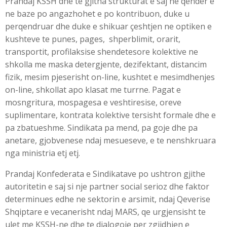
Prandaj KSSH dhe te gjitha strukturat e saj ne qender e
ne baze po angazhohet e po kontribuon, duke u
perqendruar dhe duke e shikuar çeshtjen ne optiken e
kushteve te punes, pages, shperblimit, orarit,
transportit, profilaksise shendetesore kolektive ne
shkolla me maska detergjente, dezifektant, distancim
fizik, mesim pjeserisht on-line, kushtet e mesimdhenjes
on-line, shkollat apo klasat me turrne. Pagat e
mosngritura, mospagesa e veshtiresise, oreve
suplimentare, kontrata kolektive tersisht formale dhe e
pa zbatueshme. Sindikata pa mend, pa goje dhe pa
anetare, gjobvenese ndaj mesueseve, e te nenshkruara
nga ministria etj etj.
Prandaj Konfederata e Sindikatave po ushtron gjithe
autoritetin e saj si nje partner social serioz dhe faktor
determinues edhe ne sektorin e arsimit, ndaj Qeverise
Shqiptare e vecanerisht ndaj MARS, qe urgjensisht te
ulet me KSSH-ne dhe te dialogoje per zgjidhjen e