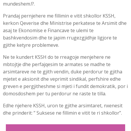
mundeshem.!?.
Prandaj pernjehere me fillimin e vitit shkollor KSSH,
kerkon Qeverise dhe Ministrise perkatese te Arsimit dhe
asaj te Ekonomise e Financave te ulemi te
bashkvendosim dhe te japim rrugezgjidhje ligjore te
gjithe ketyre problemeve.
Ne te kundert KSSH do te rreagoje menjehere ne
mbtojtje dhe perfajqesim te armates se madhe te
arsimtareve ne te gjith vendin, duke perdorur te gjitha
mjetet e aksionit dhe veprimit sindikal, perfshire edhe
greven e pergjitheshme si mjeti i fundit demokratik, por i
domosdoshem per tu perdorur ne raste te tilla.
Edhe njehere KSSH, uron te gjithe arsimtaret, nxenesit
dhe prinderit: ” Suksese ne fillimin e vitit te ri shkollor”.