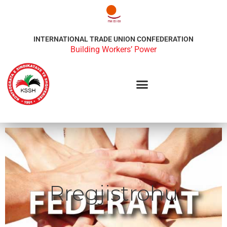
INTERNATIONAL TRADE UNION CONFEDERATION
Building Workers’ Power
Rregjistrohu
Rregjistrohu
AKlikoni ketu per tu rregjistruar
Rregjistrohu