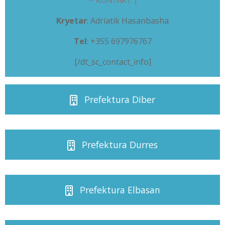
– KONTAKT”]
Kryetar
: Adriatik Hasanbasha
Tel
: +355 697976767
[/dt_sc_contact_info]
Prefektura Diber
Prefektura Durres
Prefektura Elbasan