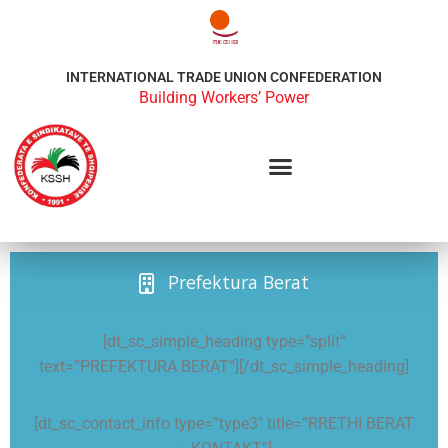
INTERNATIONAL TRADE UNION CONFEDERATION
Building Workers’ Power
Prefektura Berat
[dt_sc_simple_heading type=”split”
text=”PREFEKTURA BERAT”][/dt_sc_simple_heading]
[dt_sc_contact_info type=”type3″ title=”RRETHI BERAT