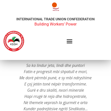
INTERNATIONAL TRADE UNION CONFEDERATION
Building Workers’ Power
Sa ka lindur jeta, lindi dhe puntori
Fatin e progresit mbi shpatull e mori,
Me dorë përmbi punë, e sy mbi ndryshime
E çoj jetën tonë nëpër transformime.
Gurë e dru skaliti, nxori minerale
Hapi rrugë të reja dhe hidroçentrale,
Në themele veprash la gjurmët e arta
Kundër padrejtësive ngriti Sindikata…