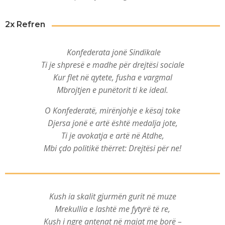
2x Refren
Konfederata jonë Sindikale
Ti je shpresë e madhe për drejtësi sociale
Kur flet në qytete, fusha e vargmal
Mbrojtjen e punëtorit ti ke ideal.
O Konfederatë, mirënjohje e kësaj toke
Djersa jonë e artë është medalja jote,
Ti je avokatja e artë në Atdhe,
Mbi çdo politikë thërret: Drejtësi për ne!
Kush ia skalit gjurmën gurit në muze
Mrekullia e lashtë me fytyrë të re,
Kush i ngre antenat në majat me borë –